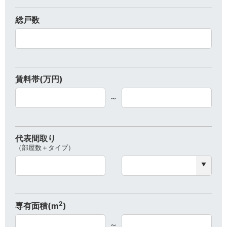
総戸数
賃料帯(万円)
～
代表間取り
（部屋数＋タイプ）
2
専有面積(m
)
～